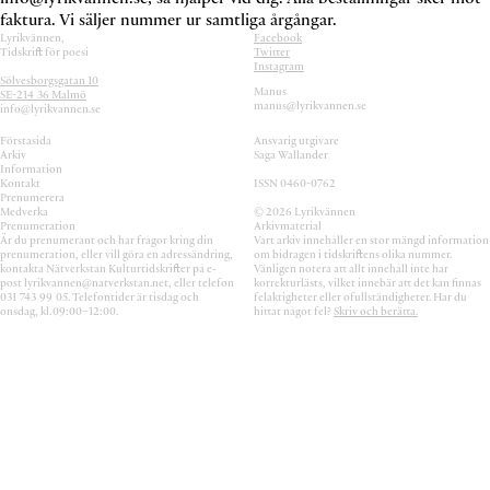
faktura. Vi säljer nummer ur samtliga årgångar.
Lyrikvännen,
Facebook
Tidskrift för poesi
Twitter
Instagram
Sölvesborgsgatan 10
Manus
SE-214 36 Malmö
manus@
lyrikvannen.se
info@
lyrikvannen.se
Förstasida
Ansvarig utgivare
Arkiv
Saga Wallander
Information
Kontakt
ISSN 0460-0762
Prenumerera
Medverka
©
2026
Lyrikvännen
Prenumeration
Arkivmaterial
Är du prenumerant och har frågor kring din
Vårt arkiv innehåller en stor mängd information
prenumeration, eller vill göra en adressändring,
om bidragen i tidskriftens olika nummer.
kontakta Nätverkstan Kultur­tidskrifter på e-
Vänligen notera att allt innehåll inte har
post
lyrikvannen@
natverkstan.net
, eller telefon
korrekturlästs, vilket innebär att det kan finnas
031 743 99 05
. Telefon­tider är tisdag och
felaktigheter eller ofullständigheter. Har du
onsdag, kl. 09:00–12:00.
hittat något fel?
Skriv och berätta.