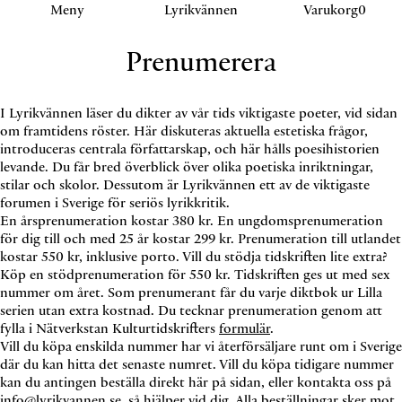
Klicka eller navigera för att aktivera detta sektion.
Meny
Lyrikvännen
Varukorg
0
Prenumerera
I Lyrikvännen läser du dikter av vår tids viktigaste poeter, vid sidan
om framtidens röster. Här diskuteras aktuella estetiska frågor,
introduceras centrala författarskap, och här hålls poesihistorien
levande. Du får bred överblick över olika poetiska inriktningar,
stilar och skolor. Dessutom är Lyrikvännen ett av de viktigaste
forumen i Sverige för seriös lyrikkritik.
En årsprenumeration kostar 380 kr. En ungdoms­prenumeration
för dig till och med 25 år kostar 299 kr. Prenu­meration till utlandet
kostar 550 kr, inklusive porto. Vill du stödja tidskriften lite extra?
Köp en stödprenumeration för 550 kr. Tidskriften ges ut med sex
nummer om året. Som prenumerant får du varje diktbok ur Lilla
serien utan extra kostnad. Du tecknar prenumeration genom att
fylla i Nätverkstan Kultur­tidskrifters
formulär
.
Vill du köpa enskilda nummer har vi återförsäljare runt om i Sverige
där du kan hitta det senaste numret. Vill du köpa tidigare nummer
kan du antingen beställa direkt här på sidan, eller kontakta oss på
info@
lyrikvannen.se
, så hjälper vid dig. Alla beställningar sker mot