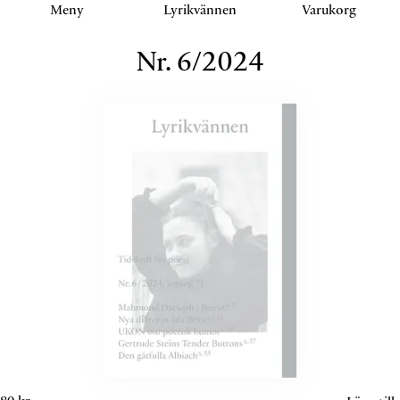
Klicka eller navigera för att aktivera detta sektion.
Meny
Lyrikvännen
Varukorg
Nr.
6
/
2024