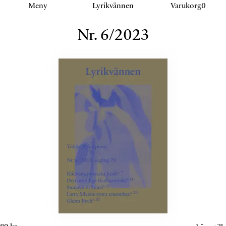
Klicka eller navigera för att aktivera detta sektion.
Meny
Lyrikvännen
Varukorg
0
Nr.
6
/
2023