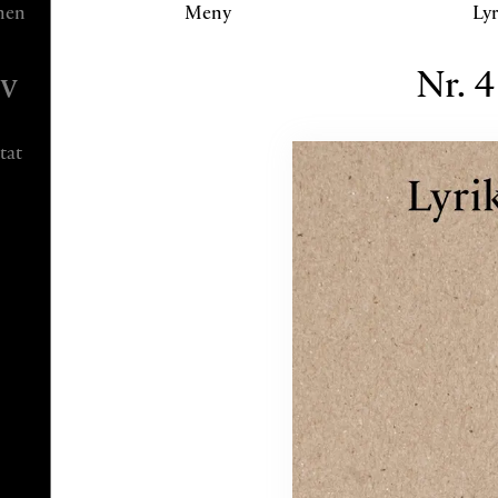
Klicka eller navigera för att aktivera detta sektion.
nen
Meny
Varukorg
Ly
iv
Nr.
4
tat
Filtrera
80 kr
Lägg till
80 kr
Lägg till
80 kr
Lägg till
80 kr
Lägg till
100 kr
Lägg till
80 kr
Lägg till
80 kr
Lägg till
80 kr
Lägg till
80 kr
Lägg till
100 kr
Lägg till
100 kr
Lägg till
80 kr
Lägg till