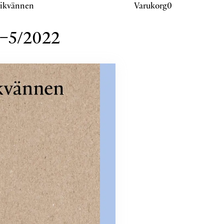
rikvännen
Varukorg
–5
/
2022