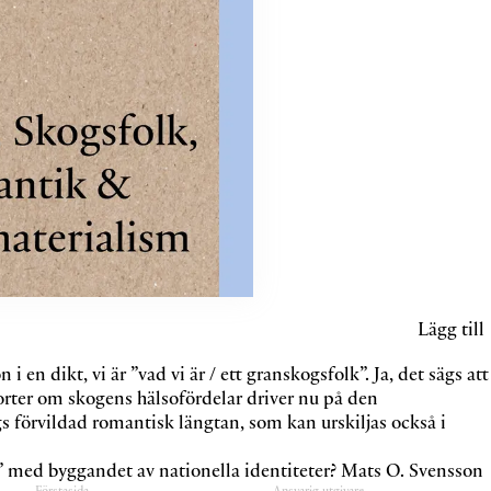
Lägg till
 en dikt, vi är ”vad vi är / ett granskogsfolk”. Ja, det sägs att
porter om skogens hälsofördelar driver nu på den
gs förvildad romantisk längtan, som kan urskiljas också i
med byggandet av nationella identiteter? Mats O. Svensson
Förstasida
Ansvarig utgivare