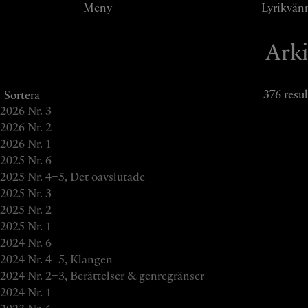
Klicka eller navigera för att aktivera detta sektion.
Meny
Lyrikvän
Ark
376
resul
Sortera
2026
Nr. 3
2026
Nr. 2
2026
Nr. 1
2025
Nr. 6
2025
Nr. 4–5, Det oavslutade
2025
Nr. 3
2025
Nr. 2
2025
Nr. 1
2024
Nr. 6
2024
Nr. 4–5, Klangen
2024
Nr. 2–3, Berättelser & genregränser
2024
Nr. 1