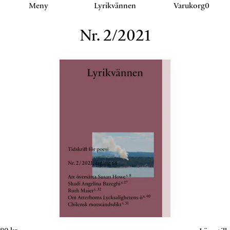
Klicka eller navigera för att aktivera detta sektion.
Meny
Lyrikvännen
Varukorg
Nr.
2
/
2021