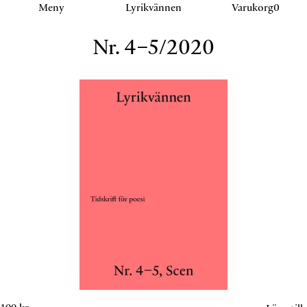
Klicka eller navigera för att aktivera detta sektion.
Meny
Lyrikvännen
Varukorg
0
Nr.
4–5
/
2020