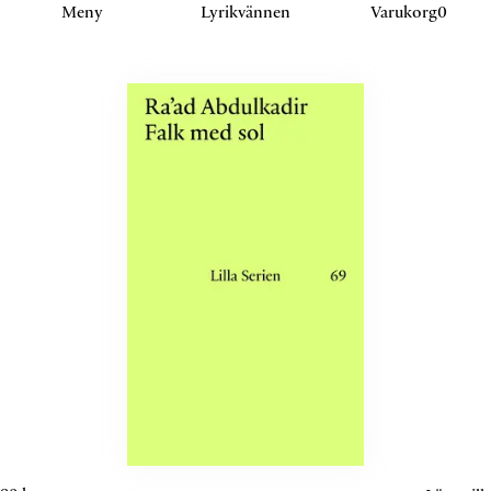
Klicka eller navigera för att aktivera detta sektion.
Meny
Lyrikvännen
Varukorg
0