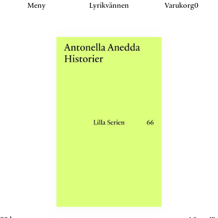
Klicka eller navigera för att aktivera detta sektion.
Meny
Lyrikvännen
Varukorg
0